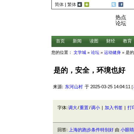
简体
|
繁体
热点
论坛
首页
新闻
读图
财经
教育
您的位置：
文学城
»
论坛
»
运动健身
» 是
是的，安全，环境也好
来源:
东河山村
于
2025-03-25 14:04:11
[
字体:
调大
/
重置
/
调小
|
加入书签
|
打
回答:
上海的跑步条件特别好
由
小眼睛