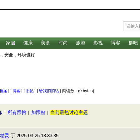
家居
健康
美食
时尚
旅游
影视
博客
群吧
的，安全，环境也好
档案
] [
博客
] [
旧帖
] [
给我悄悄话
] 阅读数 :
(0 bytes)
印
|
所有跟帖
|
加跟贴
|
当前最热讨论主题
精灵
于
2025-03-25 13:33:35